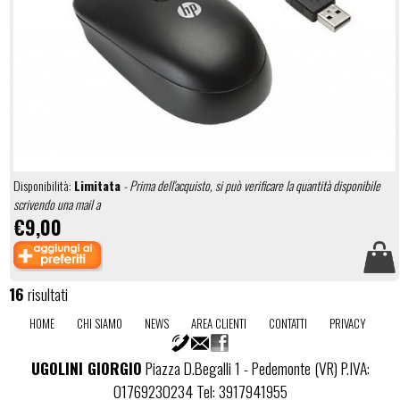
Disponibilità:
Limitata
- Prima dell'acquisto, si può verificare la quantità disponibile
scrivendo una mail a
€9,00
16
risultati
HOME
CHI SIAMO
NEWS
AREA CLIENTI
CONTATTI
PRIVACY
UGOLINI GIORGIO
Piazza D.Begalli 1 - Pedemonte (VR) P.IVA:
01769230234 Tel: 3917941955